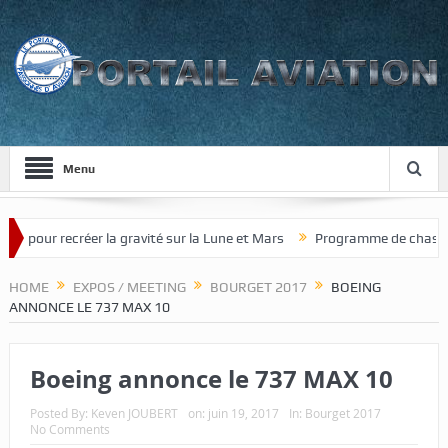
Menu
our recréer la gravité sur la Lune et Mars
Programme de chasseur de
HOME
EXPOS / MEETING
BOURGET 2017
BOEING
ANNONCE LE 737 MAX 10
Boeing annonce le 737 MAX 10
Posted By:
Keven JOUBERT
on:
juin 19, 2017
In:
Bourget 2017
No Comments