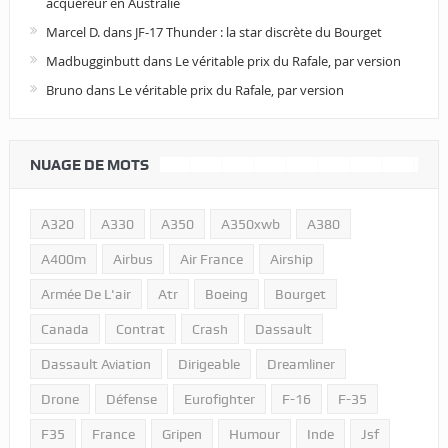
acquéreur en Australie
Marcel D.
dans
JF-17 Thunder : la star discrète du Bourget
Madbugginbutt
dans
Le véritable prix du Rafale, par version
Bruno
dans
Le véritable prix du Rafale, par version
NUAGE DE MOTS
A320
A330
A350
A350xwb
A380
A400m
Airbus
Air France
Airship
Armée De L'air
Atr
Boeing
Bourget
Canada
Contrat
Crash
Dassault
Dassault Aviation
Dirigeable
Dreamliner
Drone
Défense
Eurofighter
F-16
F-35
F35
France
Gripen
Humour
Inde
Jsf