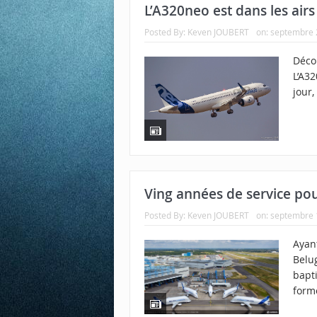
L’A320neo est dans les airs
Posted By:
Keven JOUBERT
on:
septembre 
Décol
L’A32
jour,
Ving années de service pou
Posted By:
Keven JOUBERT
on:
septembre 
Ayant
Belu
bapt
form