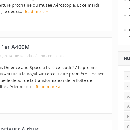
verture prochaine du musée Aéroscopia. Et ce mardi
, le deuxi...
Read more
n 1er A400M
0, 2014
In:
Non classé
No Comments
NU
s Defence and Space a livré ce jeudi 27 le premier
s A400M a la Royal Air Force. Cette première livraison
A
e le début de la transformation de la flotte de
A
lité aérienne du...
Read more
A
A
B
C
orteurs Airbus