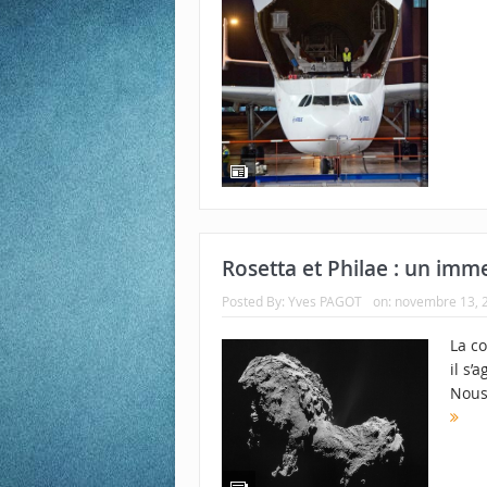
Rosetta et Philae : un im
Posted By:
Yves PAGOT
on:
novembre 13, 
La c
il s’
Nous 