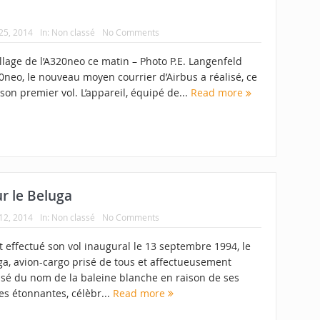
25, 2014
In:
Non classé
No Comments
lage de l’A320neo ce matin – Photo P.E. Langenfeld
0neo, le nouveau moyen courrier d’Airbus a réalisé, ce
 son premier vol. L’appareil, équipé de...
Read more
r le Beluga
12, 2014
In:
Non classé
No Comments
 effectué son vol inaugural le 13 septembre 1994, le
ga, avion-cargo prisé de tous et affectueusement
isé du nom de la baleine blanche en raison de ses
es étonnantes, célèbr...
Read more