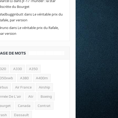
Marcel D.
dans
JF-17 Thunder : la star
discrète du Bourget
Madbugginbutt
dans
Le véritable prix du
Rafale, par version
Bruno
dans
Le véritable prix du Rafale,
par version
AGE DE MOTS
320
A330
A350
350xwb
A380
A400m
irbus
Air France
Airship
rmée De L'air
Atr
Boeing
ourget
Canada
Contrat
rash
Dassault