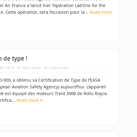
er Air France a lancé hier l’opération Lab’line for the
e. Cette opération, sera l’occasion pour la...
Read more
n de type !
30, 2014
In:
Non classé
No Comments
0-900, a obtenu sa Certification de Type de l’EASA
pean Aviation Safety Agency) aujourd’hui. L’appareil
fié est équipé des moteurs Trent XWB de Rolls-Royce.
rtifica...
Read more