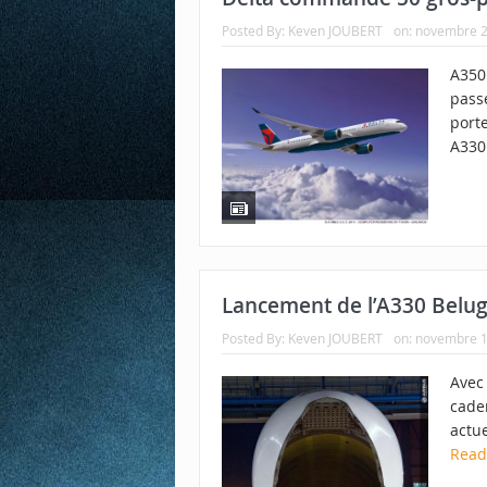
Posted By:
Keven JOUBERT
on:
novembre 2
A350 
pass
port
A330
Lancement de l’A330 Belug
Posted By:
Keven JOUBERT
on:
novembre 1
Avec 
caden
actue
Rea