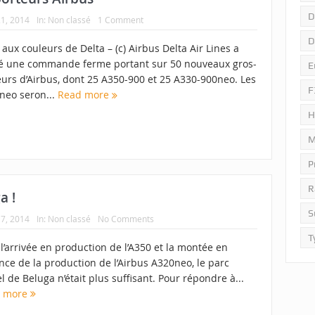
D
1, 2014
In:
Non classé
1 Comment
D
aux couleurs de Delta – (c) Airbus Delta Air Lines a
é une commande ferme portant sur 50 nouveaux gros-
E
eurs d’Airbus, dont 25 A350-900 et 25 A330-900neo. Les
F
neo seron...
Read more
H
M
P
R
a !
S
7, 2014
In:
Non classé
No Comments
T
l’arrivée en production de l’A350 et la montée en
ce de la production de l’Airbus A320neo, le parc
l de Beluga n’était plus suffisant. Pour répondre à...
d more