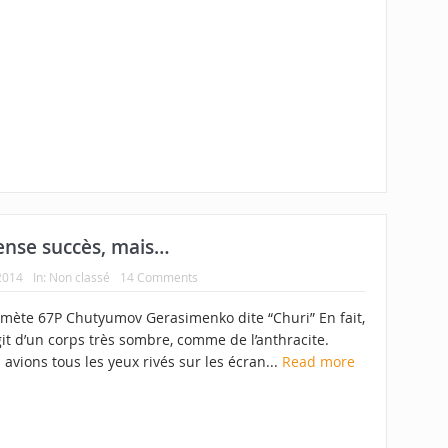
mense succès, mais…
2014
In:
Non classé
14 Comments
omète 67P Chutyumov Gerasimenko dite “Churi” En fait,
agit d’un corps très sombre, comme de l’anthracite.
avions tous les yeux rivés sur les écran...
Read more