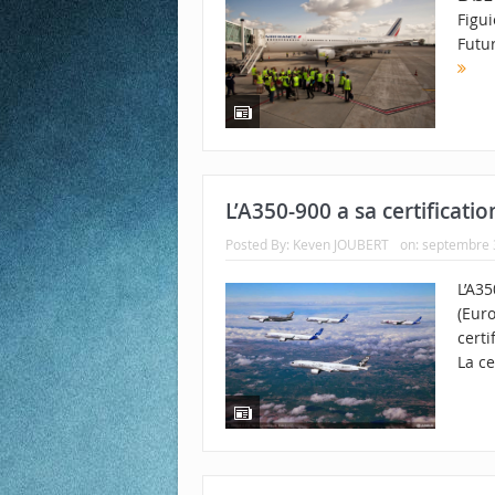
Figui
Futur
L’A350-900 a sa certificatio
Posted By:
Keven JOUBERT
on:
septembre 
L’A35
(Euro
certi
La ce