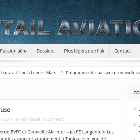
Passion aéro
Dossiers
Plus légers que l’air
Contact
 la Lune et Mars
Programme de chasseur de nouvelle génération pour
CO
ouse
9, 2014
In:
Non classé
1 Comment
rde BVFC et Caravelle Air Inter – (c) PE Langenfeld Les
aratifs avancent grandement à Toulouse en vue de