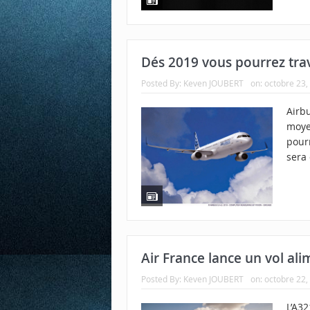
Dés 2019 vous pourrez trav
Posted By:
Keven JOUBERT
on:
octobre 23,
Airb
moye
pourr
sera 
Air France lance un vol al
Posted By:
Keven JOUBERT
on:
octobre 22,
L’A32