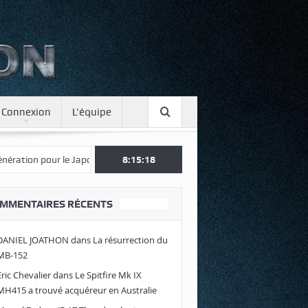
Connexion
L’équipe
 le Japon
Une journée spotter à Luxeuil
8:15:19
Envolez-vous avec Air L
MMENTAIRES RÉCENTS
DANIEL JOATHON
dans
La résurrection du
MB-152
Eric Chevalier
dans
Le Spitfire Mk IX
MH415 a trouvé acquéreur en Australie