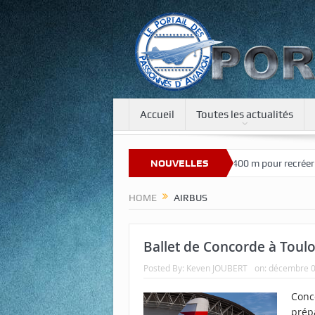
Accueil
Toutes les actualités
sur notre nouveau site
Une tour de 400 m pour recréer la gravité sur
NOUVELLES
HOME
AIRBUS
Ballet de Concorde à Toul
Posted By:
Keven JOUBERT
on:
décembre 0
Conco
prép