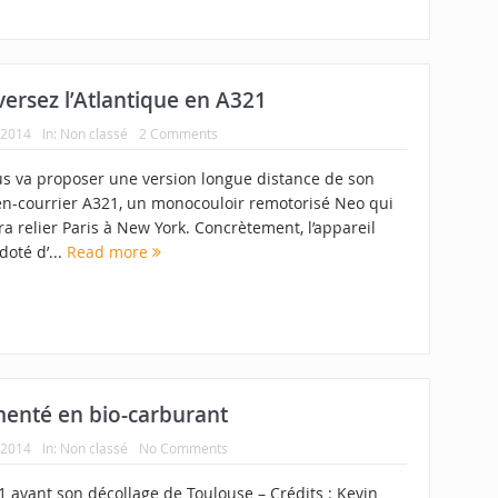
ersez l’Atlantique en A321
 2014
In:
Non classé
2 Comments
us va proposer une version longue distance de son
n-courrier A321, un monocouloir remotorisé Neo qui
a relier Paris à New York. Concrètement, l’appareil
doté d’...
Read more
imenté en bio-carburant
 2014
In:
Non classé
No Comments
1 avant son décollage de Toulouse – Crédits : Kevin