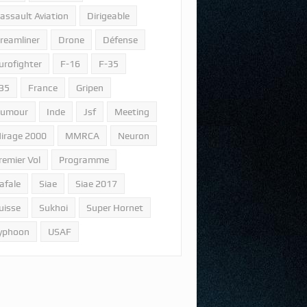
assault Aviation
Dirigeable
reamliner
Drone
Défense
urofighter
F-16
F-35
35
France
Gripen
umour
Inde
Jsf
Meeting
irage 2000
MMRCA
Neuron
remier Vol
Programme
afale
Siae
Siae 2017
uisse
Sukhoi
Super Hornet
yphoon
USAF