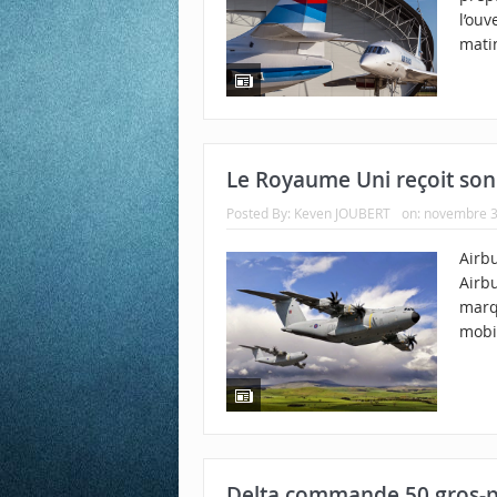
l’ou
matin
Le Royaume Uni reçoit so
Posted By:
Keven JOUBERT
on:
novembre 3
Airbu
Airbu
marqu
mobi
Delta commande 50 gros-p