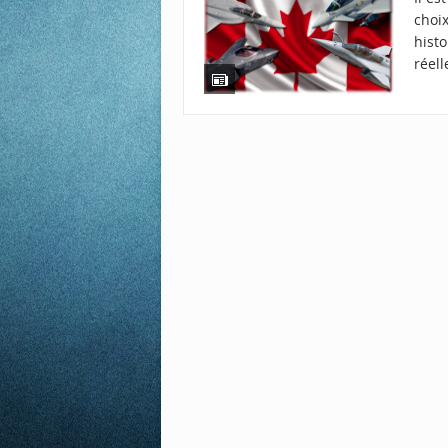
choi
histo
réell