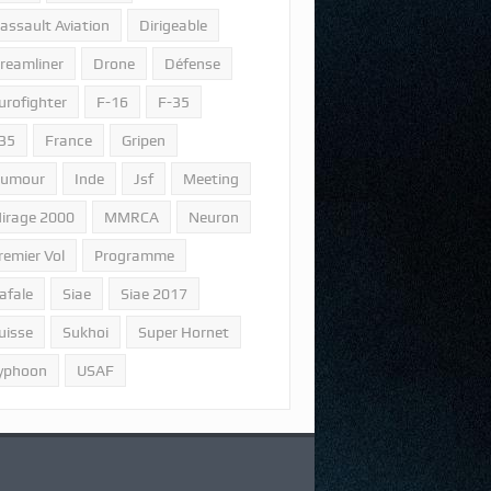
assault Aviation
Dirigeable
reamliner
Drone
Défense
urofighter
F-16
F-35
35
France
Gripen
umour
Inde
Jsf
Meeting
irage 2000
MMRCA
Neuron
remier Vol
Programme
afale
Siae
Siae 2017
uisse
Sukhoi
Super Hornet
yphoon
USAF