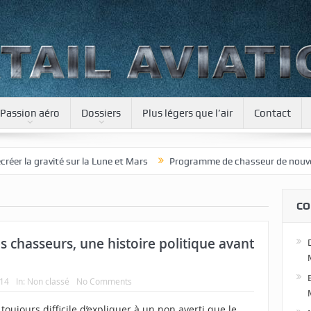
Passion aéro
Dossiers
Plus légers que l’air
Contact
la gravité sur la Lune et Mars
Programme de chasseur de nouvelle gé
CO
chasseurs, une histoire politique avant
014
In:
Non classé
No Comments
t toujours difficile d’expliquer à un non averti que le