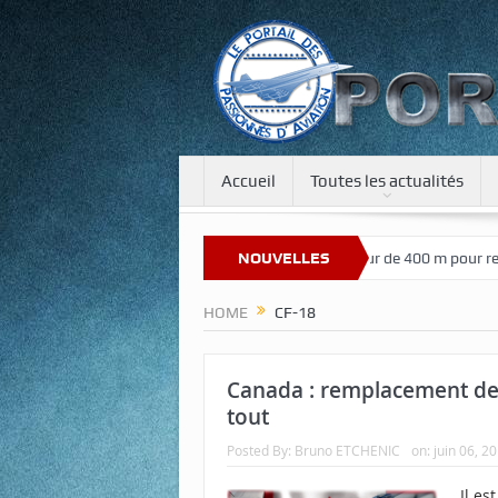
Accueil
Toutes les actualités
Bienvenue sur notre nouveau site
NOUVELLES
Une tour de 400 m pour recréer 
HOME
CF-18
Canada : remplacement des 
tout
Posted By:
Bruno ETCHENIC
on:
juin 06, 2
Il es