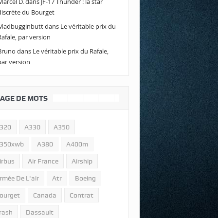
Marcel D.
dans
JF-17 Thunder : la star
discrète du Bourget
Madbugginbutt
dans
Le véritable prix du
Rafale, par version
Bruno
dans
Le véritable prix du Rafale,
par version
AGE DE MOTS
320
A330
A350
350xwb
A380
A400m
irbus
Air France
Airship
rmée De L'air
Atr
Boeing
ourget
Canada
Contrat
rash
Dassault