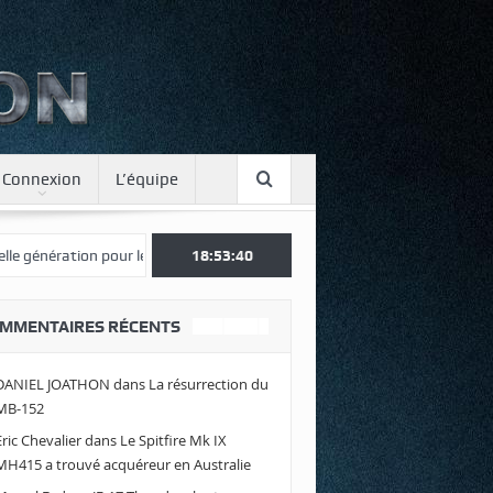
Connexion
L’équipe
nération pour le Japon
Une journée spotter à Luxeuil
18:53:40
Envolez-vo
MMENTAIRES RÉCENTS
DANIEL JOATHON
dans
La résurrection du
MB-152
Eric Chevalier
dans
Le Spitfire Mk IX
MH415 a trouvé acquéreur en Australie