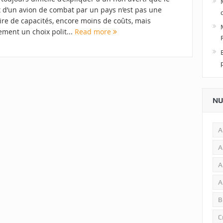
x d’un avion de combat par un pays n’est pas une
ire de capacités, encore moins de coûts, mais
ement un choix polit...
Read more
NU
A
A
A
A
B
C