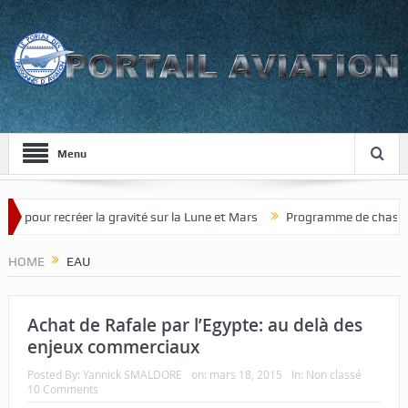
Menu
ecréer la gravité sur la Lune et Mars
Programme de chasseur de nouv
HOME
EAU
Achat de Rafale par l’Egypte: au delà des
enjeux commerciaux
Posted By:
Yannick SMALDORE
on:
mars 18, 2015
In:
Non classé
10 Comments