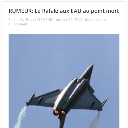
RUMEUR: Le Rafale aux EAU au point mort
Posted By:
Bruno ETCHENIC
on:
mai 30, 2012
In:
Non classé
1 Comment