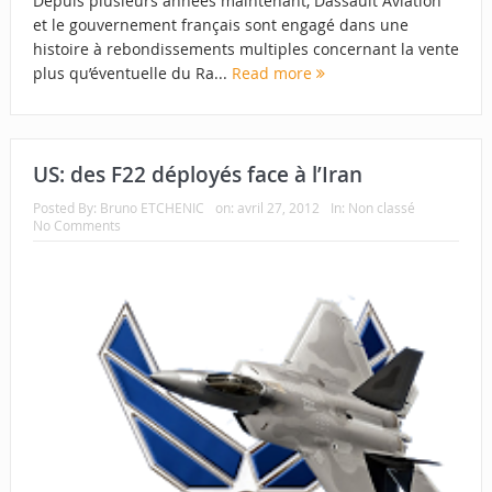
Depuis plusieurs années maintenant, Dassault Aviation
et le gouvernement français sont engagé dans une
histoire à rebondissements multiples concernant la vente
plus qu’éventuelle du Ra...
Read more
US: des F22 déployés face à l’Iran
Posted By:
Bruno ETCHENIC
on:
avril 27, 2012
In:
Non classé
No Comments