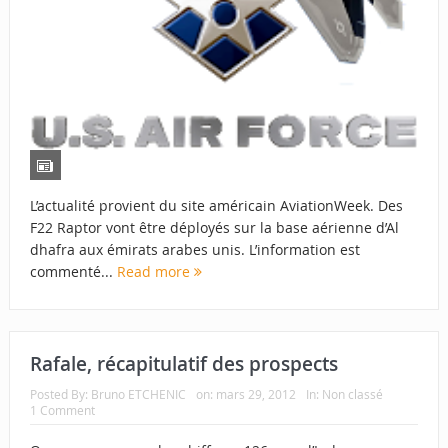
L’actualité provient du site américain AviationWeek. Des
F22 Raptor vont être déployés sur la base aérienne d’Al
dhafra aux émirats arabes unis. L’information est
commenté...
Read more
Rafale, récapitulatif des prospects
Posted By:
Bruno ETCHENIC
on:
mars 29, 2012
In:
Non classé
1 Comment