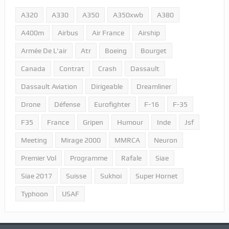
A320
A330
A350
A350xwb
A380
A400m
Airbus
Air France
Airship
Armée De L'air
Atr
Boeing
Bourget
Canada
Contrat
Crash
Dassault
Dassault Aviation
Dirigeable
Dreamliner
Drone
Défense
Eurofighter
F-16
F-35
F35
France
Gripen
Humour
Inde
Jsf
Meeting
Mirage 2000
MMRCA
Neuron
Premier Vol
Programme
Rafale
Siae
Siae 2017
Suisse
Sukhoi
Super Hornet
Typhoon
USAF