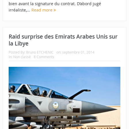
bien avant la signature du contrat. D’abord jugé
irréaliste,...
Read more
Raid surprise des Emirats Arabes Unis sur
la Libye
Posted By:
Bruno ETCHENIC
on:
septembre 01, 2014
In:
Non classé
8 Comments