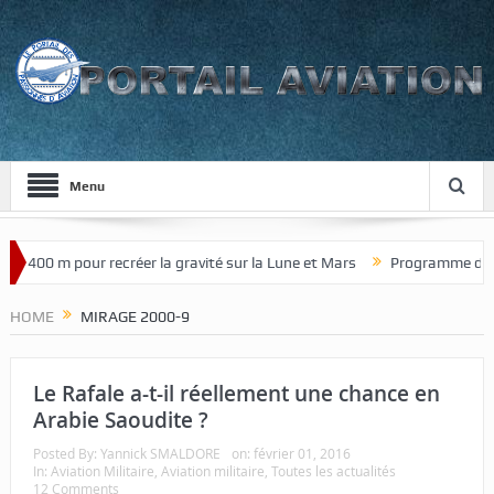
Menu
00 m pour recréer la gravité sur la Lune et Mars
Programme de chasse
HOME
MIRAGE 2000-9
Le Rafale a-t-il réellement une chance en
Arabie Saoudite ?
Posted By:
Yannick SMALDORE
on:
février 01, 2016
In:
Aviation Militaire
,
Aviation militaire
,
Toutes les actualités
12 Comments