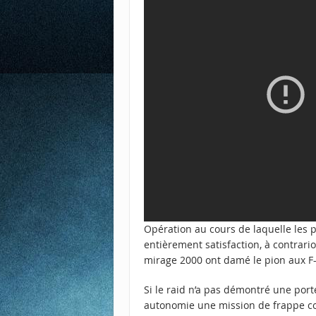
Opération au cours de laquelle les p
entièrement satisfaction, à contrari
mirage 2000 ont damé le pion aux F
Si le raid n’a pas démontré une port
autonomie une mission de frappe con