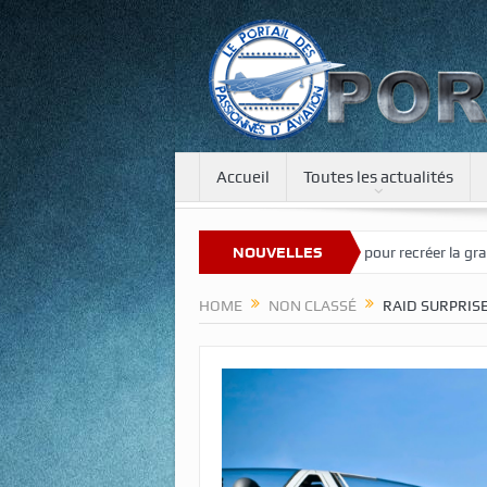
Accueil
Toutes les actualités
ouveau site
Une tour de 400 m pour recréer la gravité sur la Lune et 
NOUVELLES
HOME
NON CLASSÉ
RAID SURPRISE