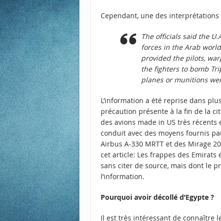
Cependant, une des interprétations 
The officials said the U
forces in the Arab worl
provided the pilots, war
the fighters to bomb Trip
planes or munitions we
L’information a été reprise dans pl
précaution présente à la fin de la ci
des avions made in US très récents 
conduit avec des moyens fournis par
Airbus A-330 MRTT et des Mirage 200
cet article:
Les frappes des Emirats 
sans citer de source, mais dont le p
l’information.
Pourquoi avoir décollé d’Egypte ?
Il est très intéressant de connaître 