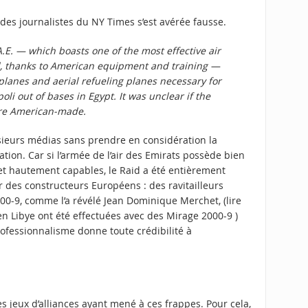
des journalistes du NY Times s’est avérée fausse.
.A.E. — which boasts one of the most effective air
d, thanks to American equipment and training —
planes and aerial refueling planes necessary for
oli out of bases in Egypt. It was unclear if the
re American-made.
usieurs médias sans prendre en considération la
tation. Car si l’armée de l’air des Emirats possède bien
et hautement capables, le Raid a été entièrement
 des constructeurs Européens : des ravitailleurs
0-9, comme l’a révélé Jean Dominique Merchet, (lire
en Libye ont été effectuées avec des Mirage 2000-9
)
rofessionnalisme donne toute crédibilité à
les jeux d’alliances ayant mené à ces frappes. Pour cela,