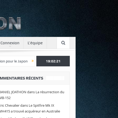
Connexion
L’équipe
Une journée spotter à Luxeuil
19:02:23
Envolez-vous avec Air Legend 2021 !
MMENTAIRES RÉCENTS
DANIEL JOATHON
dans
La résurrection du
MB-152
Eric Chevalier
dans
Le Spitfire Mk IX
MH415 a trouvé acquéreur en Australie