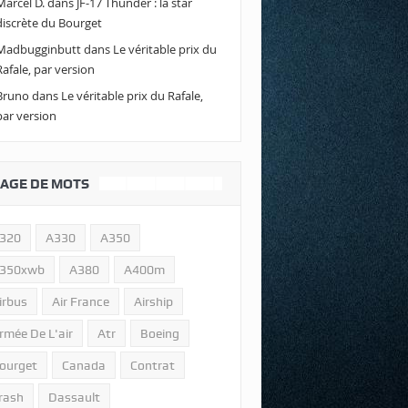
Marcel D.
dans
JF-17 Thunder : la star
discrète du Bourget
Madbugginbutt
dans
Le véritable prix du
Rafale, par version
Bruno
dans
Le véritable prix du Rafale,
par version
AGE DE MOTS
320
A330
A350
350xwb
A380
A400m
irbus
Air France
Airship
rmée De L'air
Atr
Boeing
ourget
Canada
Contrat
rash
Dassault