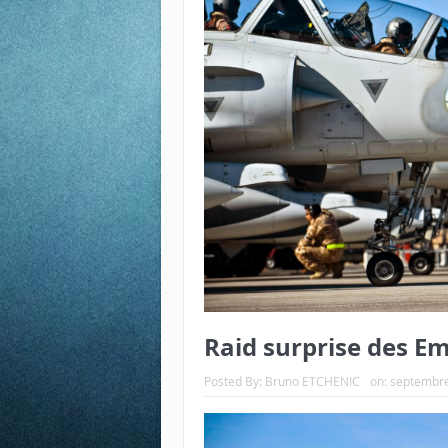
Raid surprise des Em
Posted By:
Bruno ETCHENIC
on:
septembre