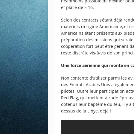
néanmoins possible de deviner pourq
et place de F-16.
Selon des contacts s’étant déjà rendus
matériels d’origine Américaine, et ce
Américains étant présents aux pieds 
préparation des missions qui seraien
coopération fort peut être gênant da
reste discrète vis-à-vis de son princip
Une force aérienne qui monte en 
Non contente d’utiliser parmi les av
des Emirats Arabes Unis a égalemen
pilotes. Outre leur participation ac
Red Flag, qui mettent à rude épreuve 
obtenus leur baptême du feu, il y a t
dessus de la Libye, déjà !