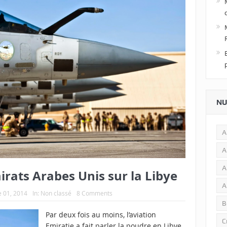
NU
A
A
A
irats Arabes Unis sur la Libye
A
 01, 2014
In:
Non classé
8 Comments
B
Par deux fois au moins, l’aviation
C
Emiratie a fait parler la poudre en Libye