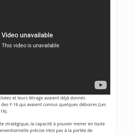
ilotes et leurs Mirage avaient déjà donnés
o des F-16 qui avaient connus quelques déboires (
Les
-16
).
ée stratégique, la capacité à pouvoir mener en toute
ventionnelle précise n’est pas à la portée de