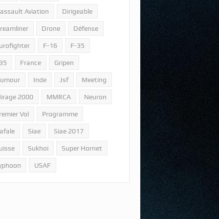
assault Aviation
Dirigeable
reamliner
Drone
Défense
urofighter
F-16
F-35
35
France
Gripen
umour
Inde
Jsf
Meeting
irage 2000
MMRCA
Neuron
remier Vol
Programme
afale
Siae
Siae 2017
uisse
Sukhoi
Super Hornet
yphoon
USAF