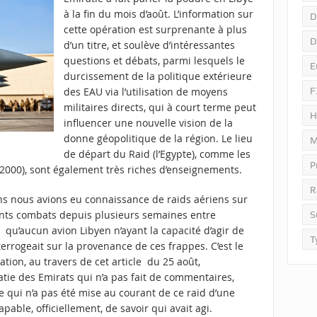
à la fin du mois d’août. L’information sur
D
cette opération est surprenante à plus
D
d’un titre, et soulève d’intéressantes
questions et débats, parmi lesquels le
E
durcissement de la politique extérieure
F
des EAU via l’utilisation de moyens
militaires directs, qui à court terme peut
H
influencer une nouvelle vision de la
donne géopolitique de la région. Le lieu
M
de départ du Raid (l’Egypte), comme les
P
 2000), sont également très riches d’enseignements.
R
ons nous avions eu connaissance de raids aériens sur
olents combats depuis plusieurs semaines entre
S
air qu’aucun avion Libyen n’ayant la capacité d’agir de
T
terrogeait sur la provenance de ces frappes. C’est le
ation, au travers de
cet article du 25 août
,
ie des Emirats qui n’a pas fait de commentaires,
e qui n’a pas été mise au courant de ce raid d’une
pable, officiellement, de savoir qui avait agi.