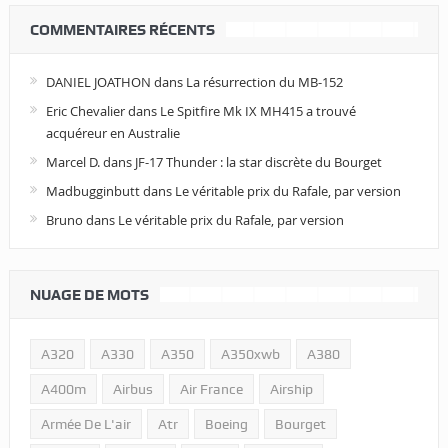
COMMENTAIRES RÉCENTS
DANIEL JOATHON
dans
La résurrection du MB-152
Eric Chevalier
dans
Le Spitfire Mk IX MH415 a trouvé
acquéreur en Australie
Marcel D.
dans
JF-17 Thunder : la star discrète du Bourget
Madbugginbutt
dans
Le véritable prix du Rafale, par version
Bruno
dans
Le véritable prix du Rafale, par version
NUAGE DE MOTS
A320
A330
A350
A350xwb
A380
A400m
Airbus
Air France
Airship
Armée De L'air
Atr
Boeing
Bourget