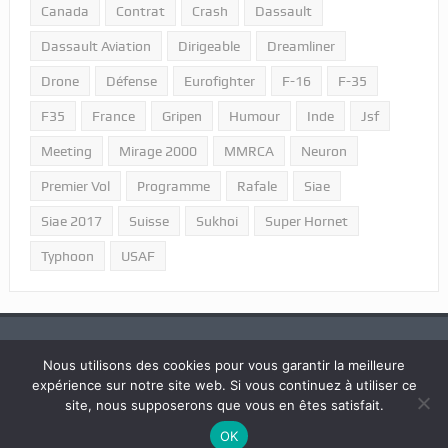
Canada
Contrat
Crash
Dassault
Dassault Aviation
Dirigeable
Dreamliner
Drone
Défense
Eurofighter
F-16
F-35
F35
France
Gripen
Humour
Inde
Jsf
Meeting
Mirage 2000
MMRCA
Neuron
Premier Vol
Programme
Rafale
Siae
Siae 2017
Suisse
Sukhoi
Super Hornet
Typhoon
USAF
Nous utilisons des cookies pour vous garantir la meilleure
expérience sur notre site web. Si vous continuez à utiliser ce
2018 © Tous droits réservés "Portail Aviation - LPPA".
site, nous supposerons que vous en êtes satisfait.
OK