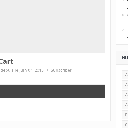
NU
Cart
t depuis le juin 04, 2015
•
Subscriber
A
A
A
A
B
C