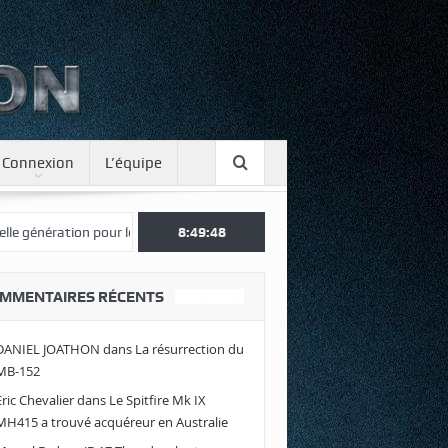
Connexion
L’équipe
nération pour le Japon
Une journée spotter à Luxeuil
8:49:48
Envolez-vo
MMENTAIRES RÉCENTS
DANIEL JOATHON
dans
La résurrection du
MB-152
Eric Chevalier
dans
Le Spitfire Mk IX
MH415 a trouvé acquéreur en Australie