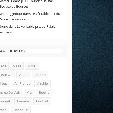
Marcel D.
dans
JF-17 Thunder : la star
discrète du Bourget
Madbugginbutt
dans
Le véritable prix du
Rafale, par version
Bruno
dans
Le véritable prix du Rafale,
par version
AGE DE MOTS
320
A330
A350
350xwb
A380
A400m
irbus
Air France
Airship
rmée De L'air
Atr
Boeing
ourget
Canada
Contrat
rash
Dassault