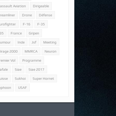
assault Aviation
Dirigeable
reamliner
Drone
Défense
urofighter
F-16
F-35
35
France
Gripen
umour
Inde
Jsf
Meeting
irage 2000
MMRCA
Neuron
remier Vol
Programme
afale
Siae
Siae 2017
uisse
Sukhoi
Super Hornet
yphoon
USAF