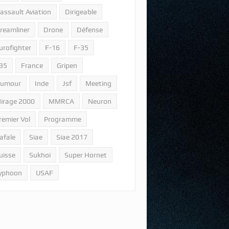
assault Aviation
Dirigeable
reamliner
Drone
Défense
urofighter
F-16
F-35
35
France
Gripen
umour
Inde
Jsf
Meeting
irage 2000
MMRCA
Neuron
remier Vol
Programme
afale
Siae
Siae 2017
uisse
Sukhoi
Super Hornet
yphoon
USAF