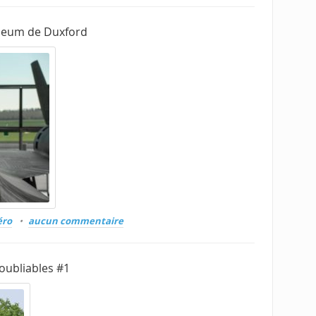
useum de Duxford
éro
aucun commentaire
oubliables #1