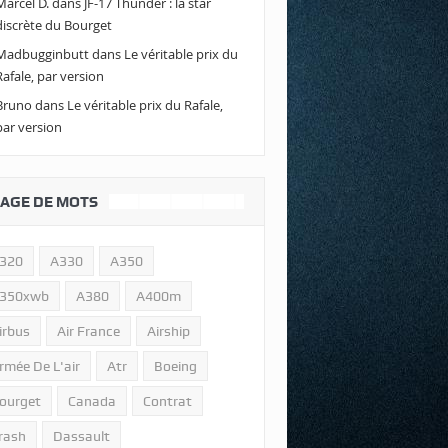
Marcel D.
dans
JF-17 Thunder : la star
discrète du Bourget
Madbugginbutt
dans
Le véritable prix du
Rafale, par version
Bruno
dans
Le véritable prix du Rafale,
par version
AGE DE MOTS
320
A330
A350
350xwb
A380
A400m
irbus
Air France
Airship
rmée De L'air
Atr
Boeing
ourget
Canada
Contrat
rash
Dassault