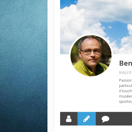
Ben
Inscrit
Passion
particu
il touc
musées 
spotting