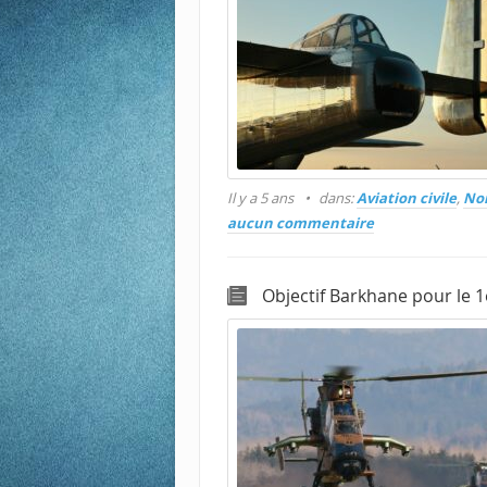
Il y a 5 ans
dans:
Aviation civile
,
Non
aucun commentaire
Objectif Barkhane pour le 