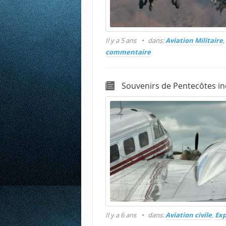
Il y a 5 ans
dans:
Aviation Militaire
,
commentaire
Souvenirs de Pentecôtes in
Il y a 6 ans
dans:
Aviation civile
,
Exp