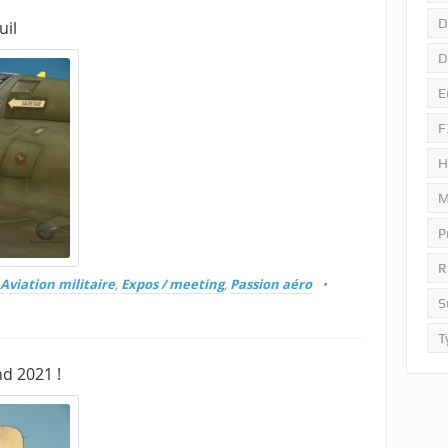
D
uil
D
E
F
H
M
P
R
Aviation militaire
,
Expos / meeting
,
Passion aéro
S
T
d 2021 !