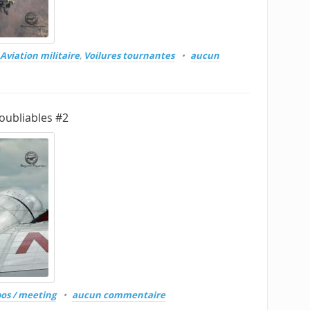
Aviation militaire
,
Voilures tournantes
aucun
oubliables #2
os / meeting
aucun commentaire