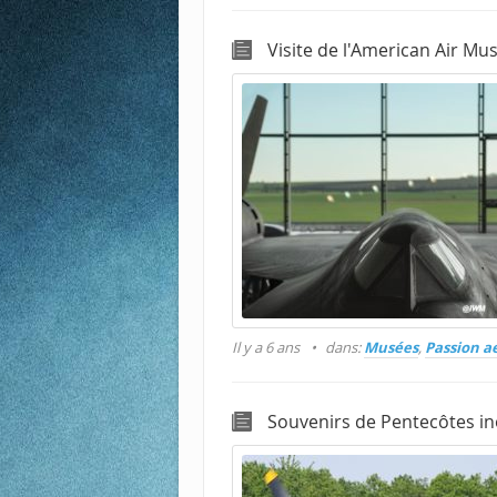
Visite de l'American Air M
Il y a 6 ans
dans:
Musées
,
Passion a
Souvenirs de Pentecôtes in