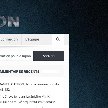
Connexion
L’équipe
n
Une journée spotter à Luxeuil
5:24:02
Envolez-vous avec Air Legend 20
MMENTAIRES RÉCENTS
DANIEL JOATHON
dans
La résurrection du
MB-152
Eric Chevalier
dans
Le Spitfire Mk IX
MH415 a trouvé acquéreur en Australie