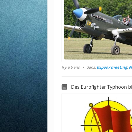
Il y a 6 ans
dans:
Expos / meeting
,
N
Des Eurofighter Typhoon bi