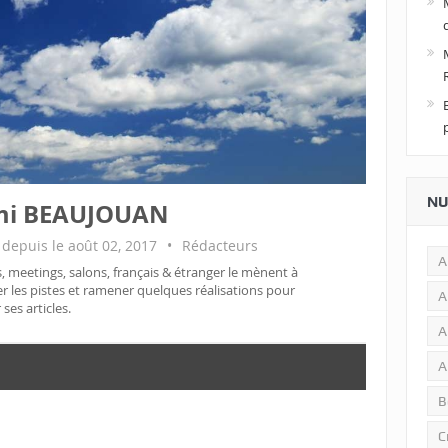
NU
mi BEAUJOUAN
t depuis le août 02, 2017
•
Rédacteurs
A
 meetings, salons, français & étranger le mènent à
r les pistes et ramener quelques réalisations pour
A
r ses articles.
A
A
B
C