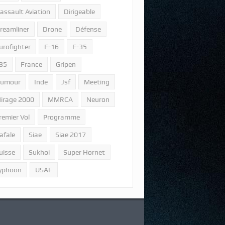
assault Aviation
Dirigeable
reamliner
Drone
Défense
urofighter
F-16
F-35
35
France
Gripen
umour
Inde
Jsf
Meeting
irage 2000
MMRCA
Neuron
remier Vol
Programme
afale
Siae
Siae 2017
uisse
Sukhoi
Super Hornet
yphoon
USAF