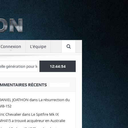
Connexion
L’équipe
ération pour le Japon
Une journée spotter à Luxeuil
12:44:55
Envolez-vou
MMENTAIRES RÉCENTS
DANIEL JOATHON
dans
La résurrection du
MB-152
Eric Chevalier
dans
Le Spitfire Mk IX
MH415 a trouvé acquéreur en Australie