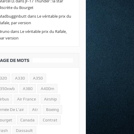
Marcel D.
dans
JF-17 Thunder : la star
discrète du Bourget
Madbugginbutt
dans
Le véritable prix du
Rafale, par version
Bruno
dans
Le véritable prix du Rafale,
par version
AGE DE MOTS
320
A330
A350
350xwb
A380
A400m
irbus
Air France
Airship
rmée De L'air
Atr
Boeing
ourget
Canada
Contrat
rash
Dassault