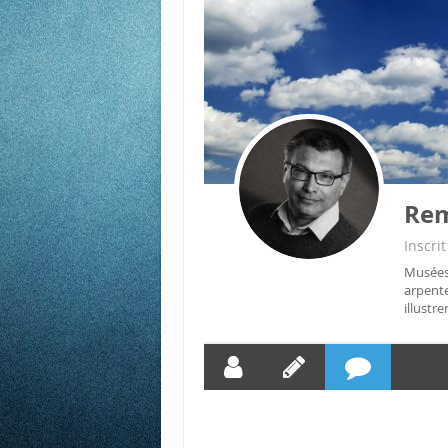
Re
Inscri
Musées,
arpente
illustre