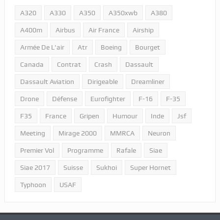
A320
A330
A350
A350xwb
A380
A400m
Airbus
Air France
Airship
Armée De L'air
Atr
Boeing
Bourget
Canada
Contrat
Crash
Dassault
Dassault Aviation
Dirigeable
Dreamliner
Drone
Défense
Eurofighter
F-16
F-35
F35
France
Gripen
Humour
Inde
Jsf
Meeting
Mirage 2000
MMRCA
Neuron
Premier Vol
Programme
Rafale
Siae
Siae 2017
Suisse
Sukhoi
Super Hornet
Typhoon
USAF