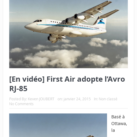
[En vidéo] First Air adopte l’Avro
RJ-85
Posted By:
Keven JOUBERT
on:
janvier 24, 2015
In:
Non classé
No Comments
Basé à
Ottawa,
la