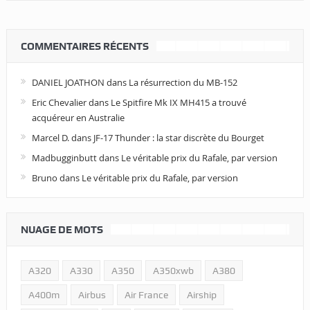
COMMENTAIRES RÉCENTS
DANIEL JOATHON
dans
La résurrection du MB-152
Eric Chevalier
dans
Le Spitfire Mk IX MH415 a trouvé
acquéreur en Australie
Marcel D.
dans
JF-17 Thunder : la star discrète du Bourget
Madbugginbutt
dans
Le véritable prix du Rafale, par version
Bruno
dans
Le véritable prix du Rafale, par version
NUAGE DE MOTS
A320
A330
A350
A350xwb
A380
A400m
Airbus
Air France
Airship