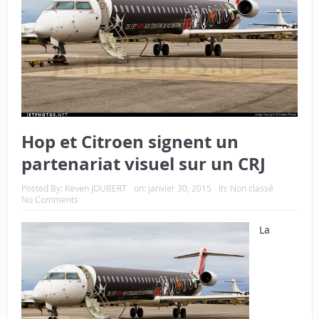
Hop et Citroen signent un
partenariat visuel sur un CRJ
Posted By:
Keven JOUBERT
on:
janvier 30, 2015
In:
Non classé
No Comments
La