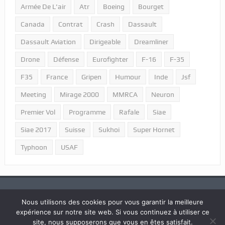
Armée De L'air
Atr
Boeing
Bourget
Canada
Contrat
Crash
Dassault
Dassault Aviation
Dirigeable
Dreamliner
Drone
Défense
Eurofighter
F-16
F-35
F35
France
Gripen
Humour
Inde
Jsf
Meeting
Mirage 2000
MMRCA
Neuron
Premier Vol
Programme
Rafale
Siae
Siae 2017
Suisse
Sukhoi
Super Hornet
Typhoon
USAF
Nous utilisons des cookies pour vous garantir la meilleure
expérience sur notre site web. Si vous continuez à utiliser ce
2018 © Tous droits réservés "Portail Aviation - LPPA".
site, nous supposerons que vous en êtes satisfait.