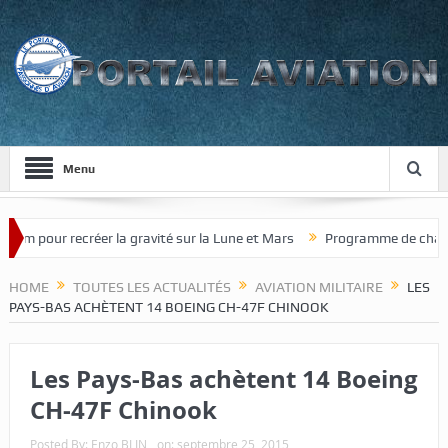
Menu
 pour recréer la gravité sur la Lune et Mars
Programme de chasseur d
HOME
TOUTES LES ACTUALITÉS
AVIATION MILITAIRE
LES
PAYS-BAS ACHÈTENT 14 BOEING CH-47F CHINOOK
Les Pays-Bas achètent 14 Boeing
CH-47F Chinook
Posted By:
Enzo BLIN
on:
septembre 25, 2015