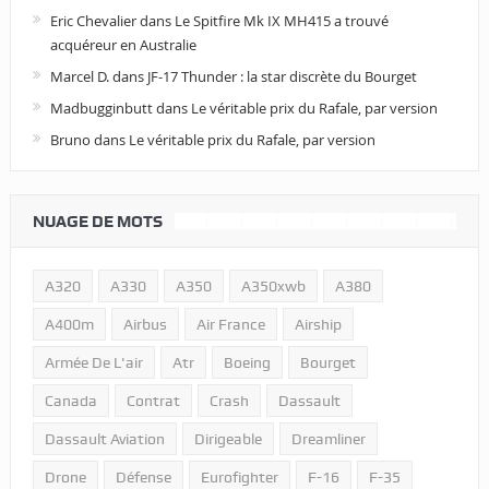
Eric Chevalier
dans
Le Spitfire Mk IX MH415 a trouvé
acquéreur en Australie
Marcel D.
dans
JF-17 Thunder : la star discrète du Bourget
Madbugginbutt
dans
Le véritable prix du Rafale, par version
Bruno
dans
Le véritable prix du Rafale, par version
NUAGE DE MOTS
A320
A330
A350
A350xwb
A380
A400m
Airbus
Air France
Airship
Armée De L'air
Atr
Boeing
Bourget
Canada
Contrat
Crash
Dassault
Dassault Aviation
Dirigeable
Dreamliner
Drone
Défense
Eurofighter
F-16
F-35