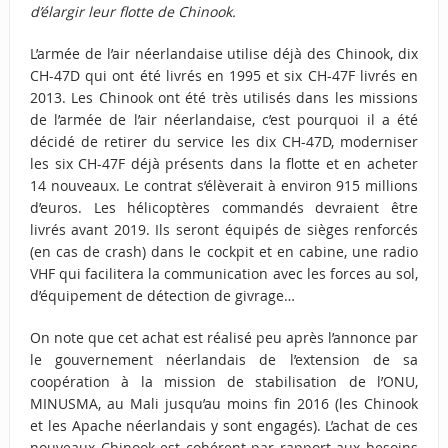
d’élargir leur flotte de Chinook.
L’armée de l’air néerlandaise utilise déjà des Chinook, dix
CH-47D qui ont été livrés en 1995 et six CH-47F livrés en
2013. Les Chinook ont été très utilisés dans les missions
de l’armée de l’air néerlandaise, c’est pourquoi il a été
décidé de retirer du service les dix CH-47D, moderniser
les six CH-47F déjà présents dans la flotte et en acheter
14 nouveaux. Le contrat s’élèverait à environ 915 millions
d’euros. Les hélicoptères commandés devraient être
livrés avant 2019. Ils seront équipés de sièges renforcés
(en cas de crash) dans le cockpit et en cabine, une radio
VHF qui facilitera la communication avec les forces au sol,
d’équipement de détection de givrage…
On note que cet achat est réalisé peu après l’annonce par
le gouvernement néerlandais de l’extension de sa
coopération à la mission de stabilisation de l’ONU,
MINUSMA, au Mali jusqu’au moins fin 2016 (les Chinook
et les Apache néerlandais y sont engagés). L’achat de ces
nouveaux Chinook est cohérent par rapport aux besoins