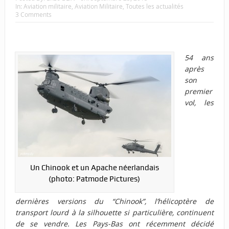
In:
Aviation militaire
,
Aviation Militaire
,
Toutes les actualités
3 Comments
54 ans
après
son
premier
vol, les
Un Chinook et un Apache néerlandais
(photo: Patmode Pictures)
dernières versions du “Chinook”, l’hélicoptère de
transport lourd à la silhouette si particulière, continuent
de se vendre. Les Pays-Bas ont récemment décidé