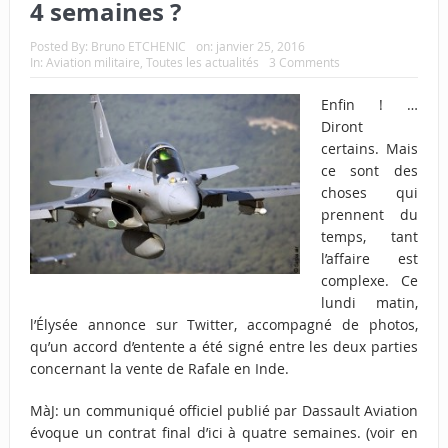
4 semaines ?
Posted By:
Bruno ETCHENIC
on:
janvier 25, 2016
In:
Aviation militaire
,
Toutes les actualités
3 Comments
Enfin ! …
Diront
certains. Mais
ce sont des
choses qui
prennent du
temps, tant
l’affaire est
complexe. Ce
lundi matin,
l’Élysée annonce sur Twitter, accompagné de photos,
qu’un accord d’entente a été signé entre les deux parties
concernant la vente de Rafale en Inde.
MàJ: un communiqué officiel publié par Dassault Aviation
évoque un contrat final d’ici à quatre semaines. (voir en