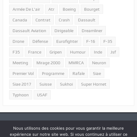
Armée De L'air
Atr
Boeing
Bourget
Canada
Contrat
Crash
Dassault
Dassault Aviation
Dirigeable
Dreamliner
Drone
Défense
Eurofighter
F-16
F-35
F35
France
Gripen
Humour
Inde
Jsf
Meeting
Mirage 2000
MMRCA
Neuron
Premier Vol
Programme
Rafale
Siae
Siae 2017
Suisse
Sukhoi
Super Hornet
Typhoon
USAF
Nous utilisons des cookies pour vous garantir la meilleure
expérience sur notre site web. Si vous continuez à utiliser ce