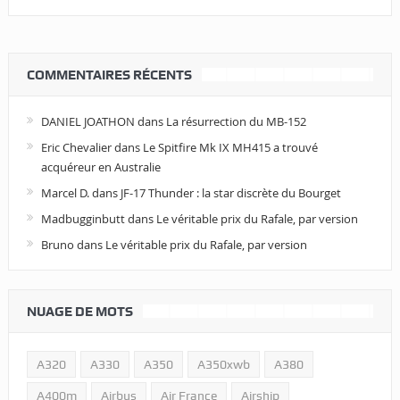
COMMENTAIRES RÉCENTS
DANIEL JOATHON
dans
La résurrection du MB-152
Eric Chevalier
dans
Le Spitfire Mk IX MH415 a trouvé
acquéreur en Australie
Marcel D.
dans
JF-17 Thunder : la star discrète du Bourget
Madbugginbutt
dans
Le véritable prix du Rafale, par version
Bruno
dans
Le véritable prix du Rafale, par version
NUAGE DE MOTS
A320
A330
A350
A350xwb
A380
A400m
Airbus
Air France
Airship