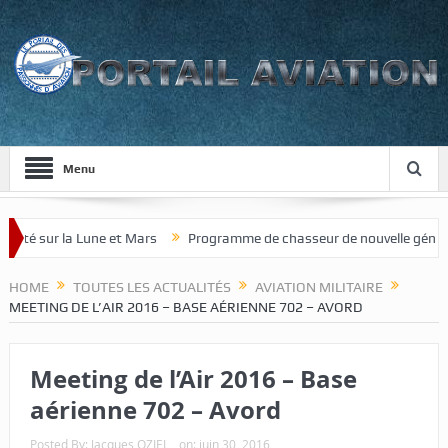
Menu
et Mars
Programme de chasseur de nouvelle génération pour le Japo
HOME
TOUTES LES ACTUALITÉS
AVIATION MILITAIRE
MEETING DE L’AIR 2016 – BASE AÉRIENNE 702 – AVORD
Meeting de l’Air 2016 – Base
aérienne 702 – Avord
Posted By:
Jacques OZIEL
on:
juin 30, 2016