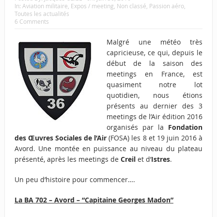
In:
Aviation militaire
,
Expos / meeting
,
Non classé
,
Passion aéro
,
Toutes les actualités
6 Comments
Malgré une météo très
capricieuse, ce qui, depuis le
début de la saison des
meetings en France, est
quasiment notre lot
quotidien, nous étions
présents au dernier des 3
meetings de l’Air édition 2016
organisés par la
Fondation
des Œuvres Sociales de l’Air
(FOSA) les 8 et 19 juin 2016 à
Avord. Une montée en puissance au niveau du plateau
présenté, après les meetings de
Creil
et d’
Istres
.
Un peu d’histoire pour commencer….
La BA 702 – Avord – “Capitaine Georges Madon”