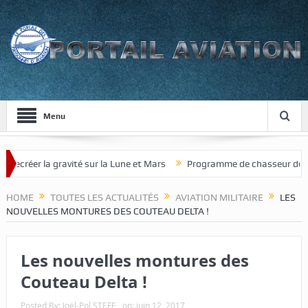
Menu
réer la gravité sur la Lune et Mars
Programme de chasseur de nouvel
HOME
TOUTES LES ACTUALITÉS
AVIATION MILITAIRE
LES
NOUVELLES MONTURES DES COUTEAU DELTA !
Les nouvelles montures des
Couteau Delta !
Posted By:
Joël-Pol STEFF
on:
juin 12, 2017