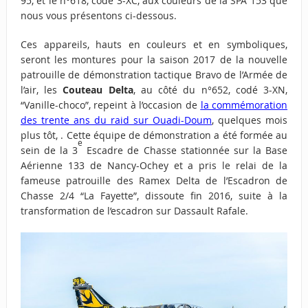
95, et le n°618, codé 3-XC, aux couleurs de la SPA 153 que
nous vous présentons ci-dessous.
Ces appareils, hauts en couleurs et en symboliques,
seront les montures pour la saison 2017 de la nouvelle
patrouille de démonstration tactique Bravo de l’Armée de
l’air, les
Couteau Delta
, au côté
du n°652, codé 3-XN,
“Vanille-choco”, repeint à l’occasion de
la commémoration
des trente ans du raid sur Ouadi-Doum
, quelques mois
plus tôt, . Cette équipe de démonstration a été formée au
e
sein de la 3
Escadre de Chasse stationnée sur la Base
Aérienne 133 de Nancy-Ochey et a pris le relai de la
fameuse patrouille des Ramex Delta de l’Escadron de
Chasse 2/4 “La Fayette”, dissoute fin 2016, suite à la
transformation de l’escadron sur Dassault Rafale.