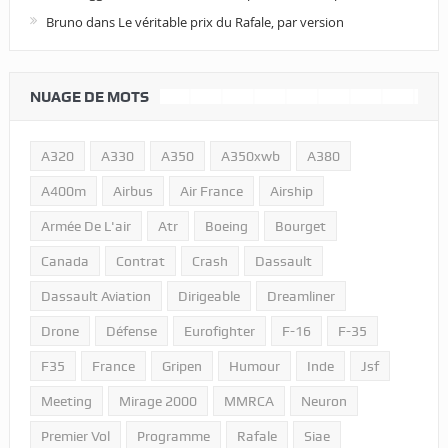
Bruno
dans
Le véritable prix du Rafale, par version
NUAGE DE MOTS
A320
A330
A350
A350xwb
A380
A400m
Airbus
Air France
Airship
Armée De L'air
Atr
Boeing
Bourget
Canada
Contrat
Crash
Dassault
Dassault Aviation
Dirigeable
Dreamliner
Drone
Défense
Eurofighter
F-16
F-35
F35
France
Gripen
Humour
Inde
Jsf
Meeting
Mirage 2000
MMRCA
Neuron
Premier Vol
Programme
Rafale
Siae