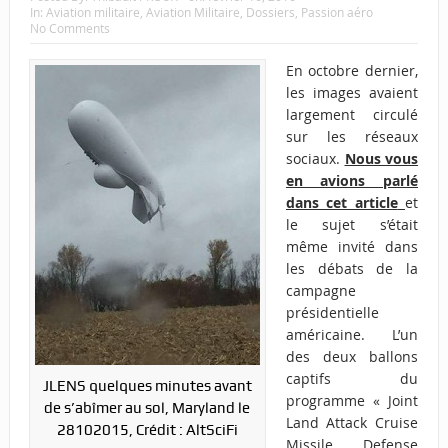
In:
Aviation militaire
,
Aviation Militaire
,
Dossiers
,
Passion aéro
No Comments
En octobre dernier,
les images avaient
largement circulé
sur les réseaux
sociaux.
Nous vous
en avions parlé
dans cet article
et
le sujet s’était
même invité dans
les débats de la
campagne
présidentielle
américaine. L’un
des deux ballons
captifs du
JLENS quelques minutes avant
programme « Joint
de s’abîmer au sol, Maryland le
Land Attack Cruise
28102015, Crédit : AltSciFi
Missile Defense