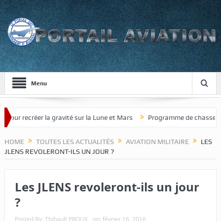
Menu
créer la gravité sur la Lune et Mars
Programme de chasseur de nouvel
HOME
TOUTES LES ACTUALITÉS
AVIATION MILITAIRE
LES
JLENS REVOLERONT-ILS UN JOUR ?
Les JLENS revoleront-ils un jour
?
Posted By:
Thibault PROUX
on:
février 16, 2016