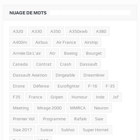
NUAGE DE MOTS
A320
A330
A350
A350xwb
A380
A400m
Airbus
Air France
Airship
Armée De L'air
Atr
Boeing
Bourget
Canada
Contrat
Crash
Dassault
Dassault Aviation
Dirigeable
Dreamliner
Drone
Défense
Eurofighter
F-16
F-35
F35
France
Gripen
Humour
Inde
Jsf
Meeting
Mirage 2000
MMRCA
Neuron
Premier Vol
Programme
Rafale
Siae
Siae 2017
Suisse
Sukhoi
Super Hornet