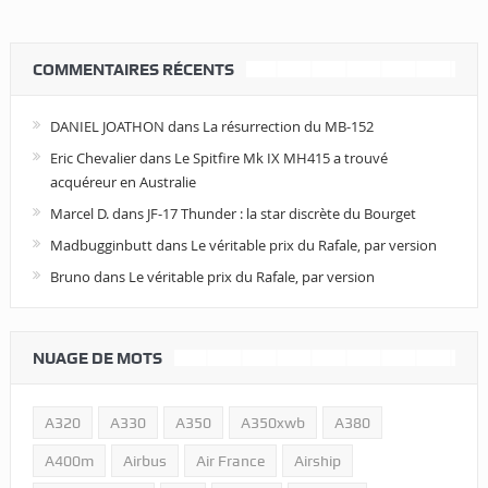
COMMENTAIRES RÉCENTS
DANIEL JOATHON
dans
La résurrection du MB-152
Eric Chevalier
dans
Le Spitfire Mk IX MH415 a trouvé
acquéreur en Australie
Marcel D.
dans
JF-17 Thunder : la star discrète du Bourget
Madbugginbutt
dans
Le véritable prix du Rafale, par version
Bruno
dans
Le véritable prix du Rafale, par version
NUAGE DE MOTS
A320
A330
A350
A350xwb
A380
A400m
Airbus
Air France
Airship