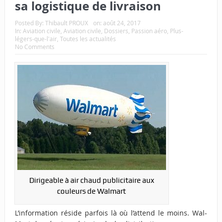
sa logistique de livraison
Posted By:
Thibault PROUX
on:
août 24, 2017
In:
Aviation civile
,
Aviation civile
,
Dossiers
,
Passion aéro
,
Plus-
légers-que-l'air
,
Toutes les actualités
No Comments
Dirigeable à air chaud publicitaire aux
couleurs de Walmart
L’information réside parfois là où l’attend le moins. Wal-