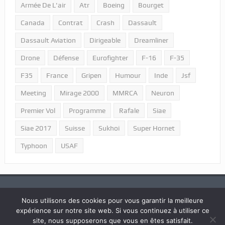
Armée De L'air
Atr
Boeing
Bourget
Canada
Contrat
Crash
Dassault
Dassault Aviation
Dirigeable
Dreamliner
Drone
Défense
Eurofighter
F-16
F-35
F35
France
Gripen
Humour
Inde
Jsf
Meeting
Mirage 2000
MMRCA
Neuron
Premier Vol
Programme
Rafale
Siae
Siae 2017
Suisse
Sukhoi
Super Hornet
Typhoon
USAF
Nous utilisons des cookies pour vous garantir la meilleure
expérience sur notre site web. Si vous continuez à utiliser ce
2018 © Tous droits réservés "Portail Aviation - LPPA".
site, nous supposerons que vous en êtes satisfait.