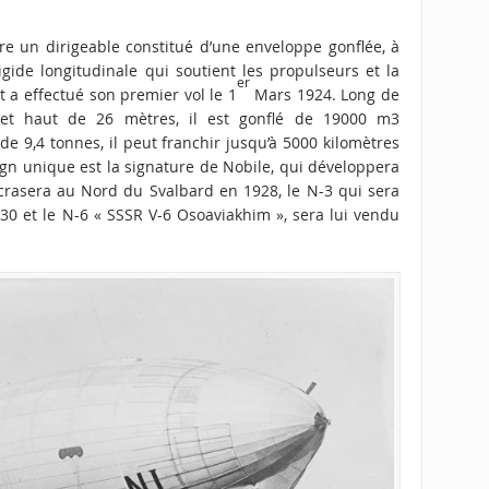
ire un dirigeable constitué d’une enveloppe gonflée, à
igide longitudinale qui soutient les propulseurs et la
er
t a effectué son premier vol le 1
Mars 1924. Long de
et haut de 26 mètres, il est gonflé de 19000 m3
e 9,4 tonnes, il peut franchir jusqu’à 5000 kilomètres
gn unique est la signature de Nobile, qui développera
 s’écrasera au Nord du Svalbard en 1928, le N-3 qui sera
0 et le N-6 « SSSR V-6 Osoaviakhim », sera lui vendu