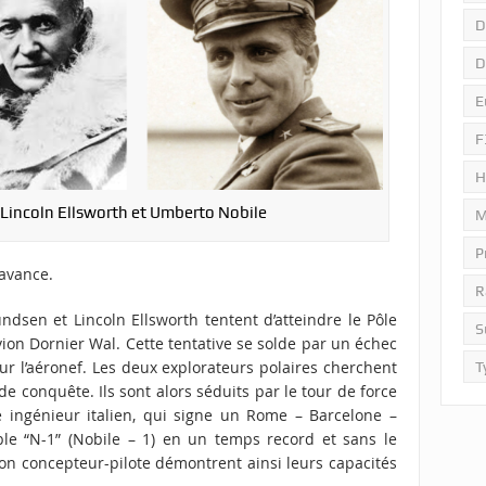
D
D
E
F
H
incoln Ellsworth et Umberto Nobile
M
P
’avance.
R
dsen et Lincoln Ellsworth tentent d’atteindre le Pôle
S
ion Dornier Wal. Cette tentative se solde par un échec
r l’aéronef. Les deux explorateurs polaires cherchent
T
de conquête. Ils sont alors séduits par le tour de force
 ingénieur italien, qui signe un Rome – Barcelone –
le “N-1” (Nobile – 1) en un temps record et sans le
son concepteur-pilote démontrent ainsi leurs capacités