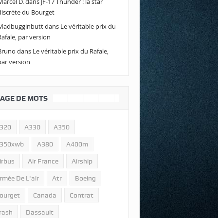
Marcel D.
dans
JF-17 Thunder : la star
discrète du Bourget
Madbugginbutt
dans
Le véritable prix du
Rafale, par version
Bruno
dans
Le véritable prix du Rafale,
par version
AGE DE MOTS
320
A330
A350
350xwb
A380
A400m
irbus
Air France
Airship
rmée De L'air
Atr
Boeing
ourget
Canada
Contrat
rash
Dassault