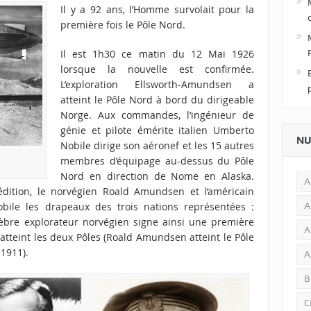
Il y a 92 ans, l’Homme survolait pour la
première fois le Pôle Nord.
Il est 1h30 ce matin du 12 Mai 1926
lorsque la nouvelle est confirmée.
L’exploration Ellsworth-Amundsen a
atteint le Pôle Nord à bord du dirigeable
Norge. Aux commandes, l’ingénieur de
génie et pilote émérite italien Umberto
NU
Nobile dirige son aéronef et les 15 autres
membres d’équipage au-dessus du Pôle
Nord en direction de Nome en Alaska.
A
dition, le norvégien Roald Amundsen et l’américain
A
obile les drapeaux des trois nations représentées :
élèbre explorateur norvégien signe ainsi une première
A
r atteint les deux Pôles (Roald Amundsen atteint le Pôle
1911).
A
B
C