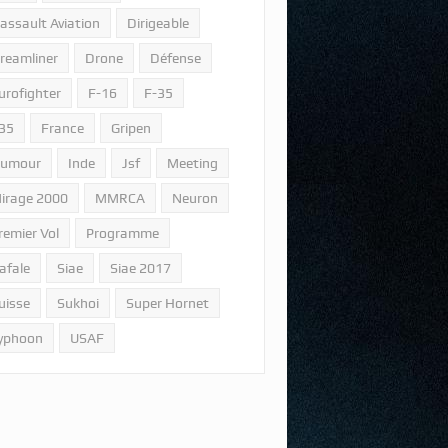
assault Aviation
Dirigeable
reamliner
Drone
Défense
urofighter
F-16
F-35
35
France
Gripen
umour
Inde
Jsf
Meeting
irage 2000
MMRCA
Neuron
remier Vol
Programme
afale
Siae
Siae 2017
uisse
Sukhoi
Super Hornet
yphoon
USAF