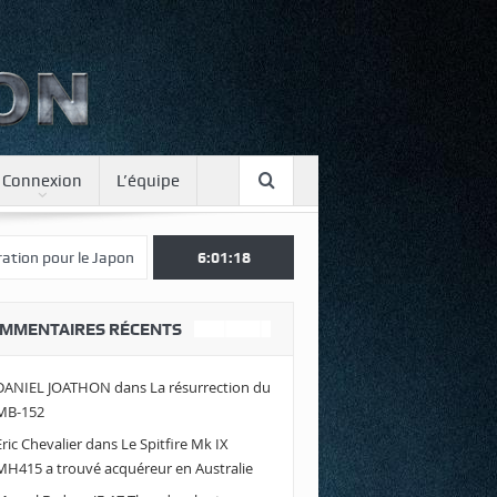
Connexion
L’équipe
Une journée spotter à Luxeuil
6:01:20
Envolez-vous avec Air Legend 2021
MMENTAIRES RÉCENTS
DANIEL JOATHON
dans
La résurrection du
MB-152
Eric Chevalier
dans
Le Spitfire Mk IX
MH415 a trouvé acquéreur en Australie