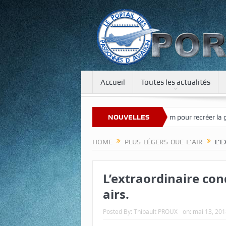
Accueil
Toutes les actualités
nouveau site
Une tour de 400 m pour recréer la gravité sur la Lune et
NOUVELLES
HOME
PLUS-LÉGERS-QUE-L'AIR
L’
L’extraordinaire con
airs.
Posted By:
Thibault PROUX
on:
mai 13, 201