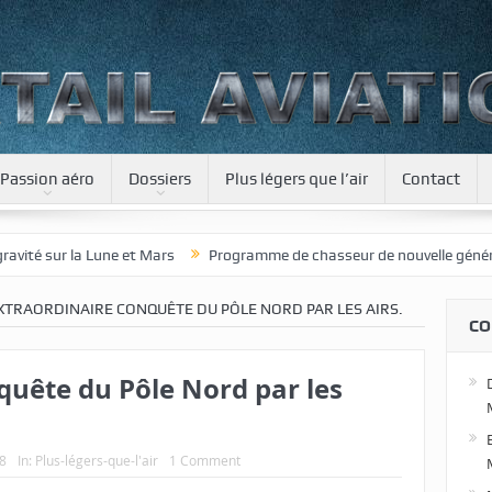
Passion aéro
Dossiers
Plus légers que l’air
Contact
 Mars
Programme de chasseur de nouvelle génération pour le Japon
EXTRAORDINAIRE CONQUÊTE DU PÔLE NORD PAR LES AIRS.
CO
quête du Pôle Nord par les
8
In:
Plus-légers-que-l'air
1 Comment